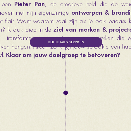
 ben 
Pieter Pan
, de creatieve held die de were
rovert met mijn eigenzinnige 
t
flair. Want waarom saai zijn als je ook badass ku
jn? Ik duik diep in de 
ziel van merken & project
  transformeer ze tot visuele meesterwerken die ec
ijven hangen. Alleen zo krijgt jouw sprookje een hap
d. 
Klaar om jouw doelgroep te betoveren? 