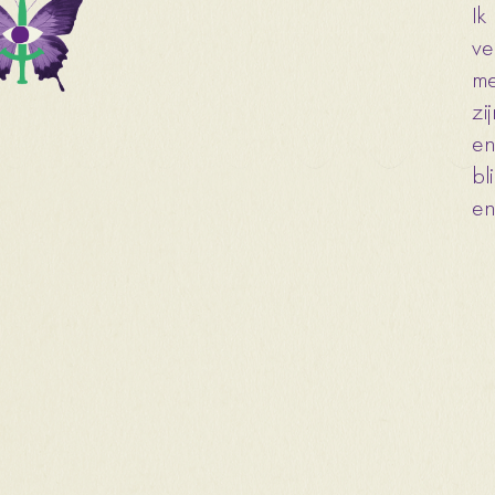
Ik
ve
me
zi
en
bl
en