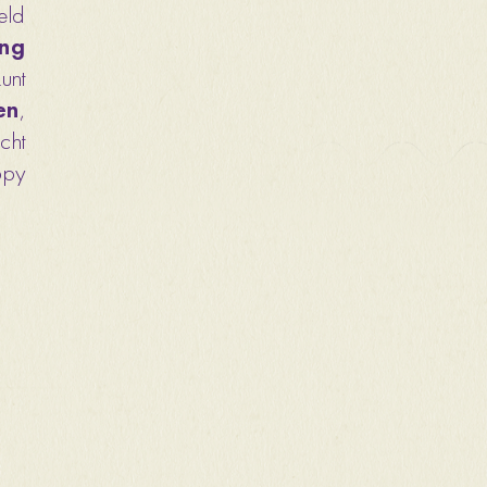
ld 
ontwerpen & branding 
nt 
en
, 
ht 
py 